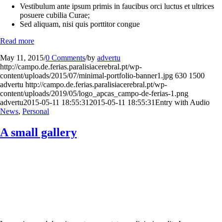
Vestibulum ante ipsum primis in faucibus orci luctus et ultrices
posuere cubilia Curae;
Sed aliquam, nisi quis porttitor congue
Read more
May 11, 2015
/
0 Comments
/
by
advertu
http://campo.de.ferias.paralisiacerebral.pt/wp-
content/uploads/2015/07/minimal-portfolio-banner1.jpg
630
1500
advertu
http://campo.de.ferias.paralisiacerebral.pt/wp-
content/uploads/2019/05/logo_apcas_campo-de-ferias-1.png
advertu
2015-05-11 18:55:31
2015-05-11 18:55:31
Entry with Audio
News
,
Personal
A small gallery