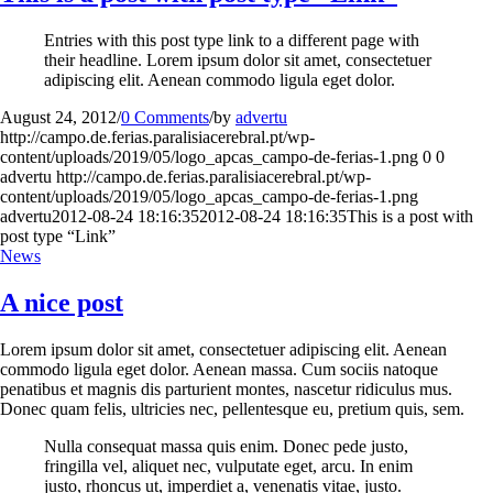
Entries with this post type link to a different page with
their headline. Lorem ipsum dolor sit amet, consectetuer
adipiscing elit. Aenean commodo ligula eget dolor.
August 24, 2012
/
0 Comments
/
by
advertu
http://campo.de.ferias.paralisiacerebral.pt/wp-
content/uploads/2019/05/logo_apcas_campo-de-ferias-1.png
0
0
advertu
http://campo.de.ferias.paralisiacerebral.pt/wp-
content/uploads/2019/05/logo_apcas_campo-de-ferias-1.png
advertu
2012-08-24 18:16:35
2012-08-24 18:16:35
This is a post with
post type “Link”
News
A nice post
Lorem ipsum dolor sit amet, consectetuer adipiscing elit. Aenean
commodo ligula eget dolor. Aenean massa. Cum sociis natoque
penatibus et magnis dis parturient montes, nascetur ridiculus mus.
Donec quam felis, ultricies nec, pellentesque eu, pretium quis, sem.
Nulla consequat massa quis enim. Donec pede justo,
fringilla vel, aliquet nec, vulputate eget, arcu. In enim
justo, rhoncus ut, imperdiet a, venenatis vitae, justo.