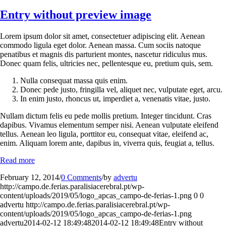
Entry without preview image
Lorem ipsum dolor sit amet, consectetuer adipiscing elit. Aenean
commodo ligula eget dolor. Aenean massa. Cum sociis natoque
penatibus et magnis dis parturient montes, nascetur ridiculus mus.
Donec quam felis, ultricies nec, pellentesque eu, pretium quis, sem.
Nulla consequat massa quis enim.
Donec pede justo, fringilla vel, aliquet nec, vulputate eget, arcu.
In enim justo, rhoncus ut, imperdiet a, venenatis vitae, justo.
Nullam dictum felis eu pede mollis pretium. Integer tincidunt. Cras
dapibus. Vivamus elementum semper nisi. Aenean vulputate eleifend
tellus. Aenean leo ligula, porttitor eu, consequat vitae, eleifend ac,
enim. Aliquam lorem ante, dapibus in, viverra quis, feugiat a, tellus.
Read more
February 12, 2014
/
0 Comments
/
by
advertu
http://campo.de.ferias.paralisiacerebral.pt/wp-
content/uploads/2019/05/logo_apcas_campo-de-ferias-1.png
0
0
advertu
http://campo.de.ferias.paralisiacerebral.pt/wp-
content/uploads/2019/05/logo_apcas_campo-de-ferias-1.png
advertu
2014-02-12 18:49:48
2014-02-12 18:49:48
Entry without