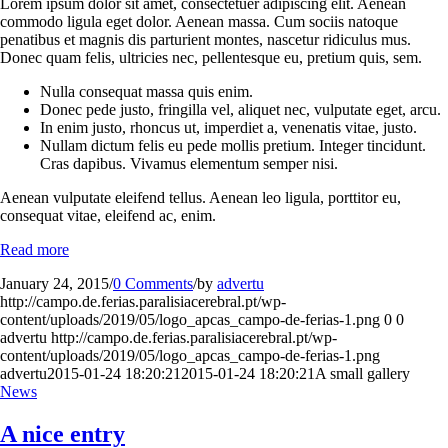
Lorem ipsum dolor sit amet, consectetuer adipiscing elit. Aenean
commodo ligula eget dolor. Aenean massa. Cum sociis natoque
penatibus et magnis dis parturient montes, nascetur ridiculus mus.
Donec quam felis, ultricies nec, pellentesque eu, pretium quis, sem.
Nulla consequat massa quis enim.
Donec pede justo, fringilla vel, aliquet nec, vulputate eget, arcu.
In enim justo, rhoncus ut, imperdiet a, venenatis vitae, justo.
Nullam dictum felis eu pede mollis pretium. Integer tincidunt.
Cras dapibus. Vivamus elementum semper nisi.
Aenean vulputate eleifend tellus. Aenean leo ligula, porttitor eu,
consequat vitae, eleifend ac, enim.
Read more
January 24, 2015
/
0 Comments
/
by
advertu
http://campo.de.ferias.paralisiacerebral.pt/wp-
content/uploads/2019/05/logo_apcas_campo-de-ferias-1.png
0
0
advertu
http://campo.de.ferias.paralisiacerebral.pt/wp-
content/uploads/2019/05/logo_apcas_campo-de-ferias-1.png
advertu
2015-01-24 18:20:21
2015-01-24 18:20:21
A small gallery
News
A nice entry