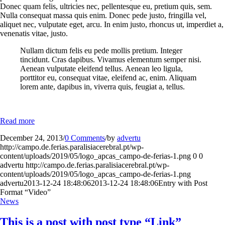
Donec quam felis, ultricies nec, pellentesque eu, pretium quis, sem.
Nulla consequat massa quis enim. Donec pede justo, fringilla vel,
aliquet nec, vulputate eget, arcu. In enim justo, rhoncus ut, imperdiet a,
venenatis vitae, justo.
Nullam dictum felis eu pede mollis pretium. Integer
tincidunt. Cras dapibus. Vivamus elementum semper nisi.
Aenean vulputate eleifend tellus. Aenean leo ligula,
porttitor eu, consequat vitae, eleifend ac, enim. Aliquam
lorem ante, dapibus in, viverra quis, feugiat a, tellus.
Read more
December 24, 2013
/
0 Comments
/
by
advertu
http://campo.de.ferias.paralisiacerebral.pt/wp-
content/uploads/2019/05/logo_apcas_campo-de-ferias-1.png
0
0
advertu
http://campo.de.ferias.paralisiacerebral.pt/wp-
content/uploads/2019/05/logo_apcas_campo-de-ferias-1.png
advertu
2013-12-24 18:48:06
2013-12-24 18:48:06
Entry with Post
Format “Video”
News
This is a post with post type “Link”