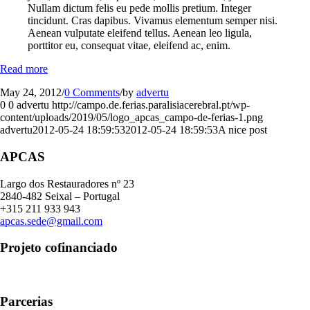
Nullam dictum felis eu pede mollis pretium. Integer
tincidunt. Cras dapibus. Vivamus elementum semper nisi.
Aenean vulputate eleifend tellus. Aenean leo ligula,
porttitor eu, consequat vitae, eleifend ac, enim.
Read more
May 24, 2012
/
0 Comments
/
by
advertu
0
0
advertu
http://campo.de.ferias.paralisiacerebral.pt/wp-
content/uploads/2019/05/logo_apcas_campo-de-ferias-1.png
advertu
2012-05-24 18:59:53
2012-05-24 18:59:53
A nice post
APCAS
Largo dos Restauradores nº 23
2840-482 Seixal – Portugal
+315 211 933 943
apcas.sede@gmail.com
Projeto cofinanciado
Parcerias